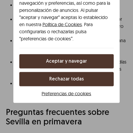
navegación y preferencias, así como para la
Usa protección solar desde abril, especialmente si
personalización de anuncios. Al pulsar
pasas varias horas al aire libre.
“aceptar y navegar“ aceptas lo establecido
El transporte público (autobús y tranvía) es la mejor
en nuestra
Política de Cookies
. Para
opción para moverse durante los eventos: el centro
configurarlas o rechazarlas pulsa
se corta al tráfico en muchas ocasiones.
“preferencias de cookies”.
Reserva restaurantes con antelación durante Semana
Santa y Feria, especialmente para comidas de
mediodía.
Descarga la app oficial de la Agrupación de Cofradías
Aceptar y navegar
para consultar itinerarios y horarios de procesiones
en tiempo real.
Rechazar todas
Si vas a la Feria, lleva efectivo: muchas casetas no
tienen datáfono.
Preferencias de cookies
Preguntas frecuentes sobre
Sevilla en primavera