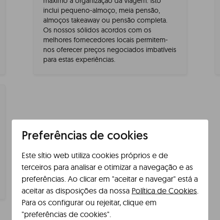
máximo a organização da viagem. Isto
inclui pequeno-almoço, meia pensão,
almoços takeaway ou pensão completa.
Os nossos sólidos acordos com os
melhores fornecedores locais permitem-
nos oferecer preços negociados imbatíveis
para estas experiências.
Preferências de cookies
Este sítio web utiliza cookies próprios e de
terceiros para analisar e otimizar a navegação e as
preferências. Ao clicar em "aceitar e navegar" está a
aceitar as disposições da nossa
Política de Cookies
.
Para os configurar ou rejeitar, clique em
"preferências de cookies".