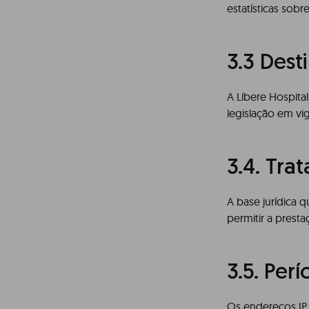
estatísticas sobr
3.3 Dest
A Líbere Hospita
legislação em vi
3.4. Tra
A base jurídica 
permitir a presta
3.5. Pe
Os endereços IP