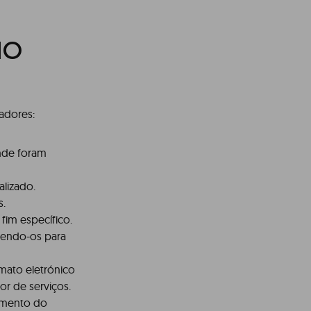
MO
adores:
onde foram
alizado.
s.
fim específico.
ntendo-os para
mato eletrónico
or de serviços.
timento do