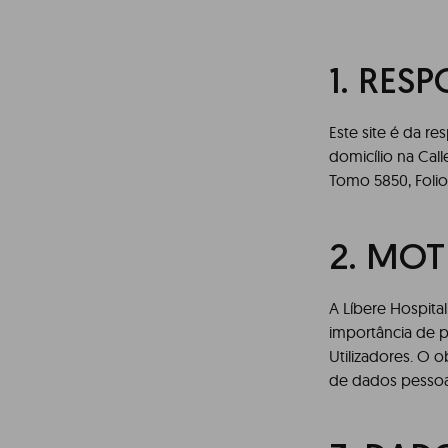
1.
RESP
Este site é da r
domicílio na Call
Tomo 5850, Folio 7
2. MO
A Líbere Hospital
importância de p
Utilizadores. O 
de dados pessoai