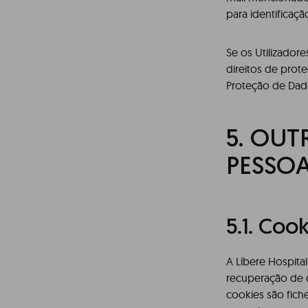
para identificaçã
Se os Utilizador
direitos de pro
Proteção de Dad
5. OU
PESSOA
5.1.
Cook
A Líbere Hospita
recuperação de d
cookies são fich