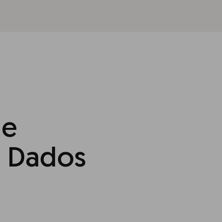
 e
e Dados