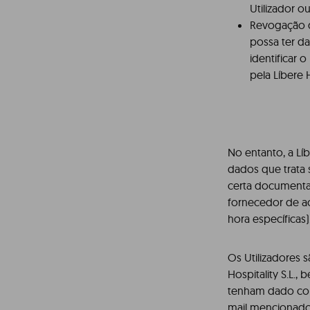
Utilizador o
Revogação d
possa ter d
identificar 
pela Líbere H
No entanto, a Lí
dados que trata 
certa documentaç
fornecedor de ac
hora específicas)
Os Utilizadores 
Hospitality S.L.
tenham dado con
mail mencionado 