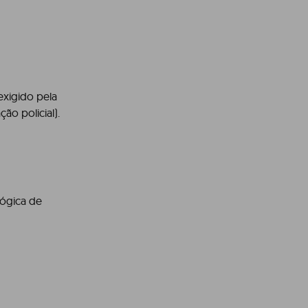
exigido pela
ão policial).
lógica de