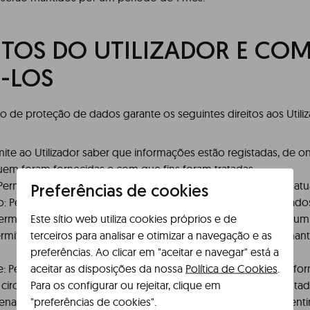
ITOS DO UTILIZADOR E CO
-LOS
 de proteção de dados garante os seguintes direitos aos Utiliz
mite ao Utilizador saber que informações estão registadas, de 
quem foram fornecidas e com que fins foram tratadas.
 Permite ao Utilizador retificar qualquer dado incorreto ou desatu
Preferências de cookies
Permite ao Utilizador solicitar o cessar do tratamento de dado
Este sítio web utiliza cookies próprios e de
rmite ao Utilizador solicitar o cessar do uso dos dados para um 
terceiros para analisar e otimizar a navegação e as
ermite ao Utilizador restringir o tratamento dos seus dados, ma
preferências. Ao clicar em "aceitar e navegar" está a
aceitar as disposições da nossa
Política de Cookies
.
de: Permite ao Utilizador obter uma cópia dos seus dados em for
Para os configurar ou rejeitar, clique em
 circunstâncias, solicitar que sejam comunicados a outro prestad
"preferências de cookies".
penas aos tratamentos informatizados realizados com o consen