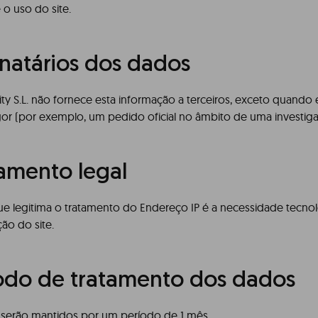
e o uso do site.
inatários dos dados
lity S.L. não fornece esta informação a terceiros, exceto quando 
gor (por exemplo, um pedido oficial no âmbito de uma investigaç
tamento legal
que legitima o tratamento do Endereço IP é a necessidade tecno
ção do site.
ríodo de tratamento dos dados
 serão mantidos por um período de 1 mês.