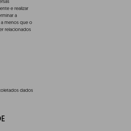
ersas
nte e realizar
erminar a
L., a menos que o
er relacionados
o coletados dados
DE