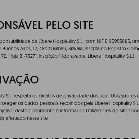
ONSÁVEL PELO SITE
esponsabilidade da Líbere Hospitality S.L., com NIF B 95953683,
e Buenos Aires, 12, 48001 Bilbau, Bizkaia, inscrita no Registro Come
2, Hoja BI-73271, inscrição 1 (doravante, Líbere Hospitality S.L.).
TIVAÇÃO
ity S.L. respeita os direitos de privacidade dos seus Utilizadores
roteger os dados pessoais recolhidos pela Líbere Hospitality S.L
objetivo deste documento é informar os Utilizadores do site sob
s efetuado neste site