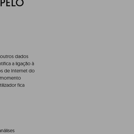
 PELO
e outros dados
fica a ligação à
s de Internet do
um momento
lizador fica
análises