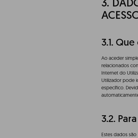
3.
DADO
ACESSO
3.1. Qu
Ao aceder simple
relacionados com
Internet do Util
Utilizador pode 
específico. Devid
automaticamente
3.2. Par
Estes dados são u