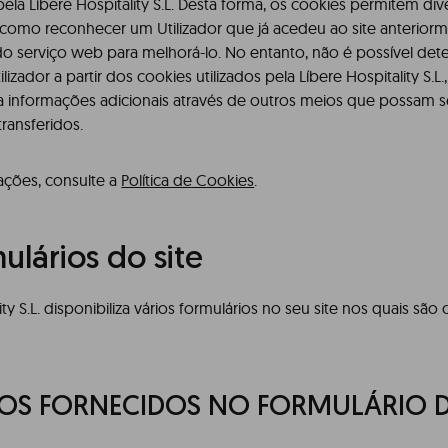
ela Líbere Hospitality S.L. Desta forma, os cookies permitem div
 como reconhecer um Utilizador que já acedeu ao site anteriorme
do serviço web para melhorá-lo. No entanto, não é possível det
lizador a partir dos cookies utilizados pela Líbere Hospitality S.
ça informações adicionais através de outros meios que possam s
ransferidos.
ações, consulte a
Política de Cookies
.
mulários do site
ity S.L. disponibiliza vários formulários no seu site nos quais sã
OS FORNECIDOS NO FORMULÁRIO 