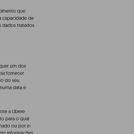
ntimento que
 a capacidade de
os dados tratados
alquer um dos
ssa fornecer
do do seu
r numa data e
nte a Líbere
to para o qual
nado ou por e-
endo informações