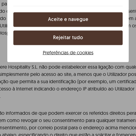
u para a execução de um contrato.
o consentimento: Permite ao Utilizador retirar qualquer conse
ado para o tratamento dos seus dados. Estes direitos requerem
Aceite e navegue
o Utilizador que faz o pedido e relacionar a sua identidade com 
ospitality S.L.
Rejeitar tudo
Preferências de cookies
bere Hospitality S.L. não pode estabelecer essa ligação com qu
simplesmente pelo acesso ao site, a menos que o Utilizador po
ão que permita a sua identificação (por exemplo, um certifica
esso à Internet indicando o endereço IP atribuído ao Utilizado
.
são informados de que podem exercer os referidos direitos pera
, bem como revogar o seu consentimento para qualquer tratamen
sentimento, por correio postal para o endereço acima mencio
abaixo, especificando o direito que estão a solicitar e fornec