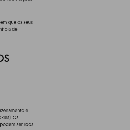
arem que os seus
anhola de
OS
rmazenamento e
kies). Os
e podem ser lidos