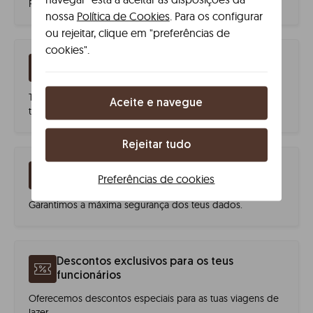
Preços competitivos que se ajustam às tuas necessidades.
nossa
Política de Cookies
. Para os configurar
ou rejeitar, clique em "preferências de
cookies".
Serviço de gestão de viagens de negócios
Terás um Key Account Manager pessoal para preparar
Aceite e navegue
tudo o que precisas na tua viagem.
Rejeitar tudo
Segurança dos teus dados
Preferências de cookies
Garantimos a máxima segurança dos teus dados.
Descontos exclusivos para os teus
funcionários
Oferecemos descontos especiais para as tuas viagens de
lazer.