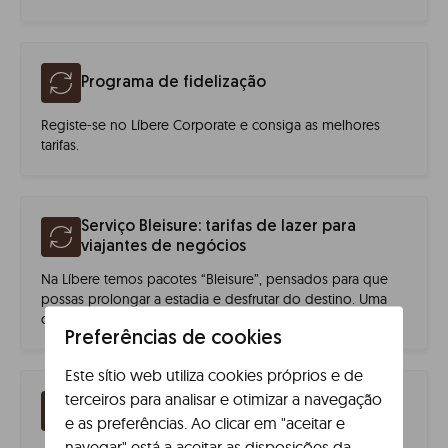
Programa de fidelização
Registe-se no Líbere Corporate e consiga as melhores
tarifas.
Serviço Bleisure: tarifas de lazer para
viajantes de negócios
Na Líbere temos pacotes “Bleisure”, pensados para que
possas prolongar a estadia e desfrutar do destino. Uma
combinação de negócios e prazer com tarifas especiais.
Preferências de cookies
Este sítio web utiliza cookies próprios e de
terceiros para analisar e otimizar a navegação
A melhor relação qualidade-preço
e as preferências. Ao clicar em "aceitar e
navegar" está a aceitar as disposições da