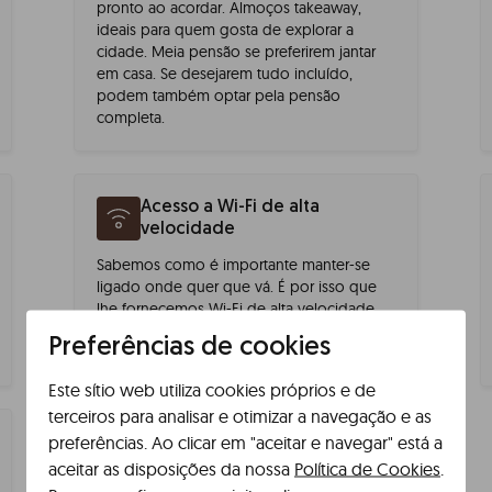
pronto ao acordar. Almoços takeaway,
ideais para quem gosta de explorar a
cidade. Meia pensão se preferirem jantar
em casa. Se desejarem tudo incluído,
podem também optar pela pensão
completa.
Acesso a Wi-Fi de alta
velocidade
Sabemos como é importante manter-se
ligado onde quer que vá. É por isso que
lhe fornecemos Wi-Fi de alta velocidade
para o aproximar do seu mundo. Porque a
Preferências de cookies
sua casa é onde está.
Este sítio web utiliza cookies próprios e de
terceiros para analisar e otimizar a navegação e as
preferências. Ao clicar em "aceitar e navegar" está a
One Stop Shop
aceitar as disposições da nossa
Política de Cookies
.