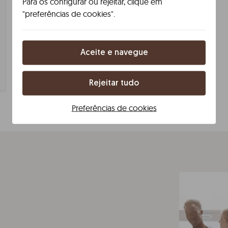
Para os configurar ou rejeitar, clique em
Com um só passo, faz com que tudo
"preferências de cookies".
funcione. É fácil fazer planos com a Líbere.
Um novo estilo de organizar viagens em
grupo. Tratamos de tudo para que vivam
as melhores experiências que o destino
Aceite e navegue
pode oferecer. Viajar com a Líbere é
simples e prático.
Rejeitar tudo
Preferências de cookies