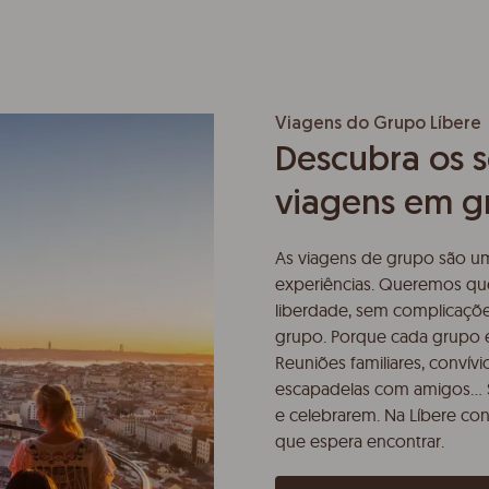
Viagens do Grupo Líbere
Descubra os s
viagens em g
As viagens de grupo são um
experiências. Queremos que
liberdade, sem complicaç
grupo. Porque cada grupo é
Reuniões familiares, convív
escapadelas com amigos… S
e celebrarem. Na Líbere co
que espera encontrar.