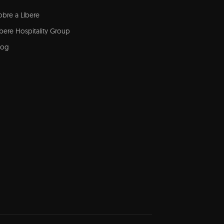
obre a Líbere
íbere Hospitality Group
log