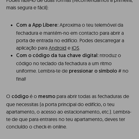
Podes fazê-lo de duas formas (recomendamos a primeira,
mais segura e fácil):
Aproxima o teu telemóvel da
Com a App Líbere:
fechadura e mantém-no em contacto para abrir a
porta de entrada no edifício. Podes descarregar a
aplicação para
Android
e
iOS
.
ntroduz o
Com o código da tua chave digital:
código no teclado da fechadura a um ritmo
uniforme. Lembra-te de
# no
pressionar o símbolo
final!
O
é o
para abrir todas as fechaduras de
código
mesmo
que necessitas (a porta principal do edifício, o teu
apartamento, o acesso ao estacionamento, etc.). Lembra-
te de que para entrares no teu apartamento, deves ter
concluído o check-in online.