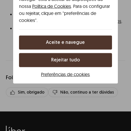
nossa
Política de Cookies
. Para os configurar
informações aqui.
ou rejeitar, clique em "preferências de
Se precisares de guardar a tua bagagem antes da
cookies".
hora do check-in, consulta a nossa oferta de
cacifos
.
Se precisar de
, descobre as
estacionamento
melhores opções de
estacionamento
disponíveis
para cada um dos nossos ativos.
Aceite e navegue
Rejeitar tudo
Preferências de cookies
Foi útil?
Sim, obrigado
Não, continuo a ter dúvidas