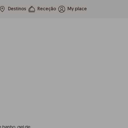
Destinos
Receção
My place
 banho, gel de