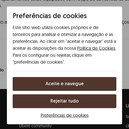
.
Preferências de cookies
 agora para obter toda a disponibilidade aos melhores preços
Este sítio web utiliza cookies próprios e de
terceiros para analisar e otimizar a navegação e as
preferências. Ao clicar em "aceitar e navegar" está a
aceitar as disposições da nossa
Política de Cookies
.
Para os configurar ou rejeitar, clique em
"preferências de cookies".
do
Não, continuo a ter dúvidas
Aceite e navegue
Rejeitar tudo
Descubra
L
Preferências de cookies
Destinos
S
Líbere community
L