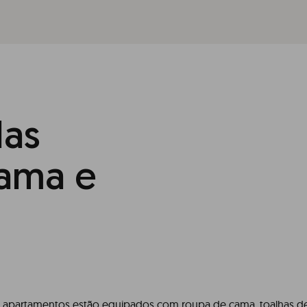
das
cama e
 apartamentos estão equipados com roupa de cama, toalhas de