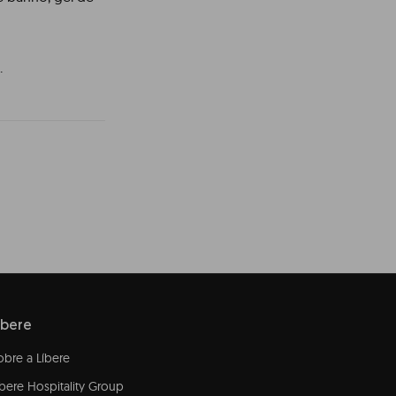
.
íbere
obre a Líbere
íbere Hospitality Group