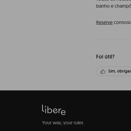
banho e champô
Reserve
connosco
Foi útil?
Sim, obriga
Your way, your rules