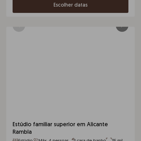
Escolher datas
Estúdio familiar superior em Alicante
Rambla
Estúdio
Máx. 4 pessoas
1 casa de banho
35 m²