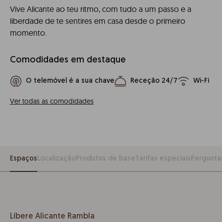
Vive Alicante ao teu ritmo, com tudo a um passo e a
liberdade de te sentires em casa desde o primeiro
momento.
Comodidades em destaque
O telemóvel é a sua chave
Receção 24/7
Wi-Fi
Ver todas as comodidades
Espaços
Localização
Produtos de base
Tarifas especiais
Pergunta
Líbere Alicante Rambla