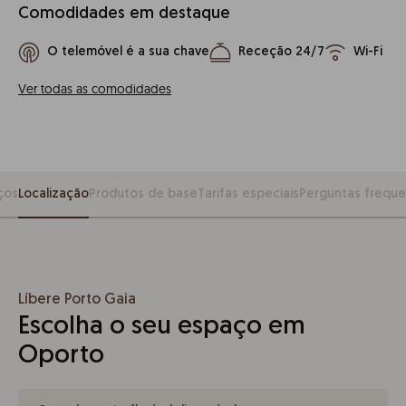
Comodidades em destaque
O telemóvel é a sua chave
Receção 24/7
Wi-Fi
Ver todas as comodidades
ços
Localização
Produtos de base
Tarifas especiais
Perguntas frequ
Líbere Porto Gaia
Escolha o seu espaço em
Oporto