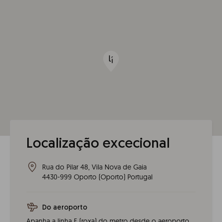
Localização excecional
Rua do Pilar 48, Vila Nova de Gaia
4430-999
Oporto
(
Oporto
)
Portugal
Do aeroporto
Apanha a linha E (roxa) do metro desde o aeroporto