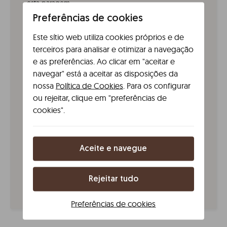
esta paragem.
Preferências de cookies
De metro
Este sítio web utiliza cookies próprios e de
A estação de metro mais próxima é Jardim do Morro,
da linha D (amarela), a aproximadamente 10 minutos a
terceiros para analisar e otimizar a navegação
pé do alojamento.
e as preferências. Ao clicar em "aceitar e
navegar" está a aceitar as disposições da
De eléctrico
nossa
Política de Cookies
. Para os configurar
O elétrico número 22 tem paragens perto da Ponte
ou rejeitar, clique em "preferências de
Dom Luís I, deixando-te a aproximadamente 15
cookies".
minutos a pé dos apartamentos.
De comboio
Desde a Estação de São Bento, podes caminhar até
Aceite e navegue
aos apartamentos em cerca de 15-20 minutos,
atravessando a Ponte Dom Luís I em direção a Vila
Nova de Gaia. É um passeio agradável com vistas
Rejeitar tudo
panorâmicas sobre o rio Douro.
Preferências de cookies