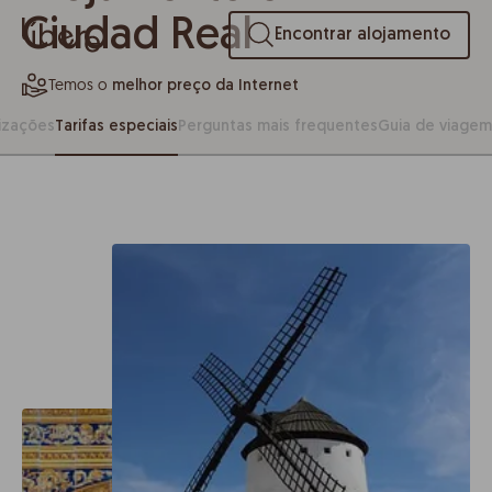
Ciudad Real
Encontrar alojamento
Temos o
melhor preço da Internet
izações
Tarifas especiais
Perguntas mais frequentes
Guia de viagem