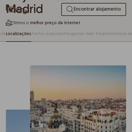
Madrid
Encontrar alojamento
Temos o
melhor preço da Internet
ade
Localizações
Tarifas especiais
Perguntas mais frequentes
Guia d