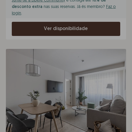
Junte-se à Líbere Community
e consiga até
10% de
nas suas reservas. Já és membro?
Faz o
desconto extra
login
.
Ver disponibilidade