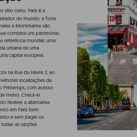
 sítio certo. Paris é a
isitados do mundo: a Torre
lysées e Montmartre são
que combina um património
de referência mundial, uma
ida urbana de uma
utra capital europeia.
cos na Rue du Havre 2, ao
elhores localizações da
do Printemps, com acesso
s de metro. Check-in
flexível: a alternativa
mento em Paris bem
ento e sem pagar os
i todas as opções