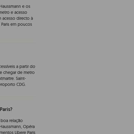
rd Haussmann e os
 metro e acesso
m acesso directo à
de Paris em poucos
ssíveis a partir do
ode chegar de metro
martre. Saint-
aeroporto CDG.
Paris?
 boa relação
e Haussmann, Opéra
mentos Líbere Paris