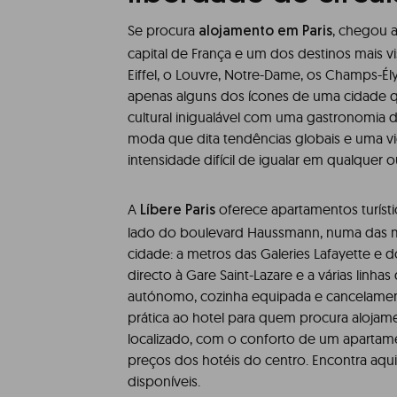
Se procura
, chegou ao
alojamento em Paris
capital de França e um dos destinos mais v
Eiffel, o Louvre, Notre-Dame, os Champs-É
apenas alguns dos ícones de uma cidade 
cultural inigualável com uma gastronomia 
moda que dita tendências globais e uma v
intensidade difícil de igualar em qualquer o
A
oferece apartamentos turísti
Líbere Paris
lado do boulevard Haussmann, numa das m
cidade: a metros das Galeries Lafayette e 
directo à Gare Saint-Lazare e a várias linha
autónomo, cozinha equipada e cancelamento 
prática ao hotel para quem procura aloja
localizado, com o conforto de um apartam
preços dos hotéis do centro. Encontra aqu
disponíveis.