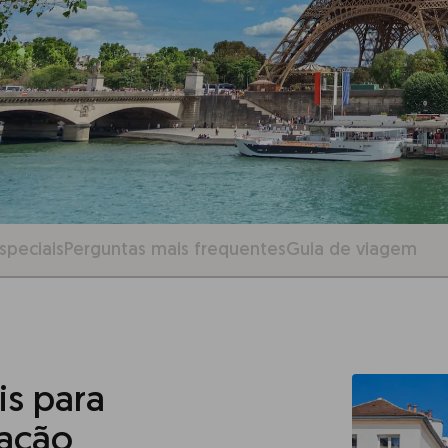
speciais
Perguntas mais frequentes
Guia de viagem
is para
lação