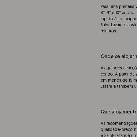
Para uma primeira v
8°, 9° e 10° arron
rápido às principa
Saint-Lazare e a v
minutos.
Onde se alojar 
As grandes atracçõe
centro. A partir d
em menos de 15 min
Lazare é também um
Que alojamento
As recomendações 
qualidade-preço n
e Saint-Lazare é u