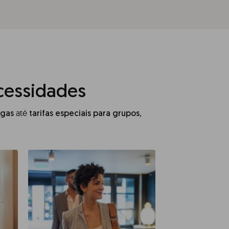
cessidades
até
ngas
tarifas especiais para grupos,