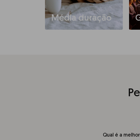
Média duração
G
Pe
Qual é a melhor