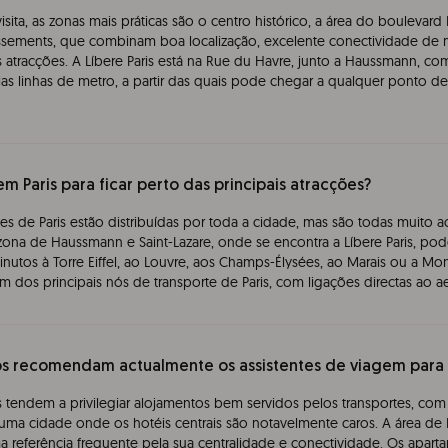
isita, as zonas mais práticas são o centro histórico, a área do bouleva
dissements, que combinam boa localização, excelente conectividade de
is atracções. A Líbere Paris está na Rue du Havre, junto a Haussmann, co
árias linhas de metro, a partir das quais pode chegar a qualquer ponto 
em Paris para ficar perto das principais atracções?
s de Paris estão distribuídas por toda a cidade, mas são todas muito ace
a zona de Haussmann e Saint-Lazare, onde se encontra a Líbere Paris, p
utos à Torre Eiffel, ao Louvre, aos Champs-Élysées, ao Marais ou a Mont
 dos principais nós de transporte de Paris, com ligações directas ao 
s recomendam actualmente os assistentes de viagem para 
tendem a privilegiar alojamentos bem servidos pelos transportes, com
uma cidade onde os hotéis centrais são notavelmente caros. A área d
ma referência frequente pela sua centralidade e conectividade. Os aparta