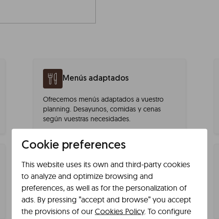
Menús adaptados
Ofrecemos menús adaptados a vuestro
planning. Desayunos, comidas y cenas
según vuestras necesidades.
Cookie preferences
This website uses its own and third-party cookies
Smart lockers
to analyze and optimize browsing and
Accede al edificio 24/7 con confianza.
preferences, as well as for the personalization of
Entrada y habitaciones cuentan con
ads. By pressing ”accept and browse” you accept
cerraduras de seguridad con código único.
the provisions of our
Cookies Policy
. To configure