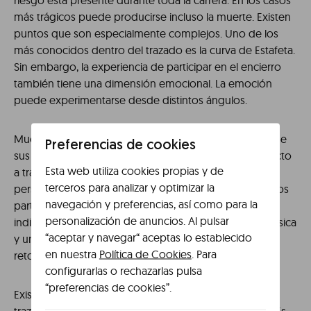
riesgo está presente durante toda la carrera. En los casos
más trágicos puede producirse incluso la muerte. Existen
puntos que son especialmente complejos. Uno de los
más conocidos dentro del trazado es la curva de Estafeta.
Sin embargo, la experiencia de participar en el encierro
también tiene una dimensión emocional. La emoción
puede experimentarse desde distintos ángulos.
Muchos espectadores viven la magia del trazado desde
Preferencias de cookies
sus casas puesto que el evento se retransmite en directo
Esta web utiliza cookies propias y de
a través de la televisión. Otras personas tienen una
terceros para analizar y optimizar la
perspectiva única de la carrera al observar el paso de los
navegación y preferencias, así como para la
participantes desde un balcón. En definitiva, es
personalización de anuncios. Al pulsar
indispensable contar con una excelente preparación física
“aceptar y navegar“ aceptas lo establecido
y un buen nivel de concentración para correr: no es un
en nuestra
Política de Cookies
. Para
reto que sea viable para todas las personas.
configurarlas o rechazarlas pulsa
“preferencias de cookies”.
Existen numerosas medidas de seguridad durante el