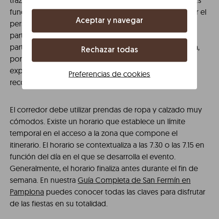
trazado que está supervisado por la Policía Municipal. Es
fundamental poner en valor el trabajo desarrollado por el
Aceptar y navegar
personal sanitario. Pero la seguridad implica a cada
participante que pone en práctica los consejos para
participar, facilitados por el Ayuntamiento de Pamplona,
Rechazar todas
por medio de una normativa clara. Entre los puntos
expuestos en las normas destacan las siguientes
Preferencias de cookies
recomendaciones.
El corredor debe utilizar prendas de ropa y calzado muy
cómodos. Existe un horario que establece un límite
temporal en el acceso a la zona que compone el
itinerario. El horario se contextualiza a las 7.30 o las 7.15 en
función del día en el que se desarrolla el evento.
Generalmente, el horario finaliza antes durante el fin de
semana. En nuestra
Guía Completa de San Fermín en
Pamplona
puedes conocer todas las claves para disfrutar
de las fiestas en su totalidad.